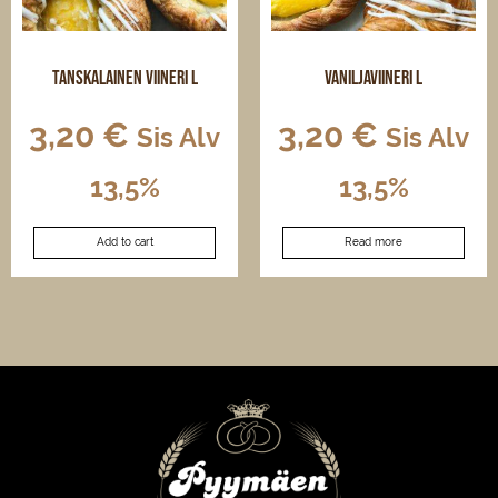
Tanskalainen viineri L
Vaniljaviineri L
3,20
€
3,20
€
Sis Alv
Sis Alv
13,5%
13,5%
Add to cart
Read more