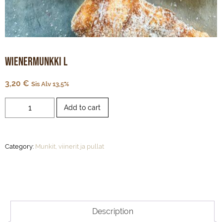
Wienermunkki L
3,20
€
Sis Alv 13,5%
Wienermunkki
Add to cart
L
quantity
Category:
Munkit, viinerit ja pullat
Description