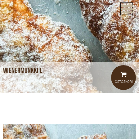
ETUSIVU
VERKKOKAUPPA
KAHVILAT
LOUNAS
Wienermunkki L
MEISTÄ
OSTOSKORI
TUOTTEET
JUHLAT JA TILAISUUDET
AJANKOHTAISTA
HOTELLI