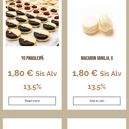
Yo pikkuleipä
Macaron Vanilja, G
1,80
€
1,80
€
Sis Alv
Sis Alv
13,5%
13,5%
Read more
Add to cart