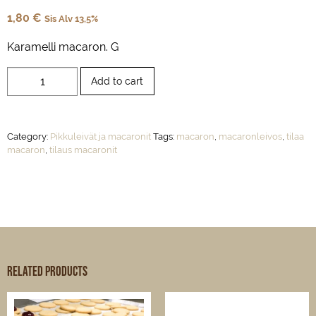
1,80
€
Sis Alv 13,5%
Karamelli macaron. G
Macaron
Add to cart
karamelli
G
quantity
Category:
Pikkuleivät ja macaronit
Tags:
macaron
,
macaronleivos
,
tilaa
macaron
,
tilaus macaronit
Related products