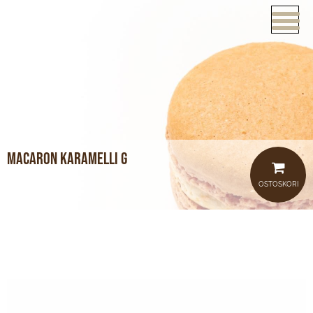
ETUSIVU
VERKKOKAUPPA
KAHVILAT
LOUNAS
Macaron karamelli G
MEISTÄ
OSTOSKORI
TUOTTEET
JUHLAT JA TILAISUUDET
AJANKOHTAISTA
HOTELLI