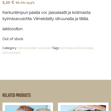
5,20
€
Sis Alv 13,5%
Karkunlimpun päällä voi, jääsalaatti ja kotimaista
kylmäsavulohta. Viimeistelty sitruunalla ja tillillä.
laktoositon
Out of stock
Category:
Kahvipöydän suolaiset
Tags:
kylmäsavulohivoilepä
,
lohivoileipä
Related products