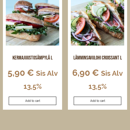
Kermajuustosämpylä L
Lämminsavulohi croissant L
5,90
€
6,90
€
Sis Alv
Sis Alv
13,5%
13,5%
Add to cart
Add to cart