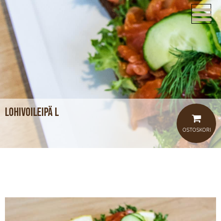
ETUSIVU
VERKKOKAUPPA
KAHVILAT
LOUNAS
Lohivoileipä L
MEISTÄ
OSTOSKORI
TUOTTEET
JUHLAT JA TILAISUUDET
AJANKOHTAISTA
HOTELLI