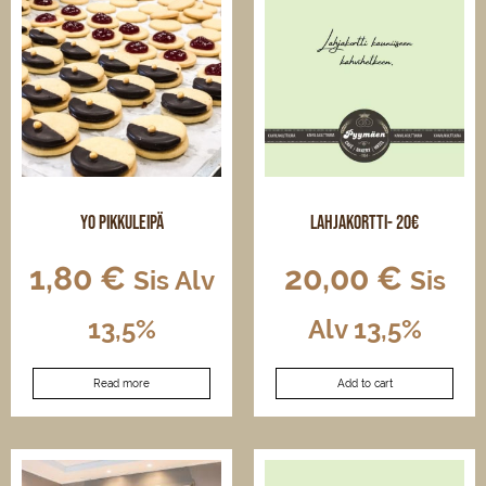
Yo pikkuleipä
Lahjakortti- 20€
1,80
€
20,00
€
Sis Alv
Sis
13,5%
Alv 13,5%
Read more
Add to cart