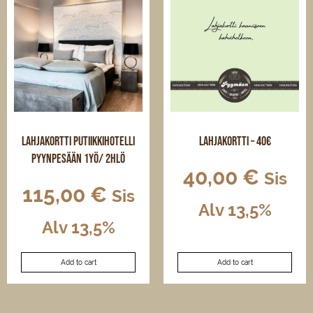
Lahjakortti Putiikkihotelli
Lahjakortti – 40€
Pyynpesään 1yö/ 2hlö
40,00
€
Sis
115,00
€
Sis
Alv 13,5%
Alv 13,5%
Add to cart
Add to cart