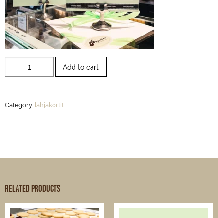
Lahjakortti
Add to cart
-
2x
Brunssi
Category:
lahjakortit
Pyymäen
Omaan
quantity
Related products