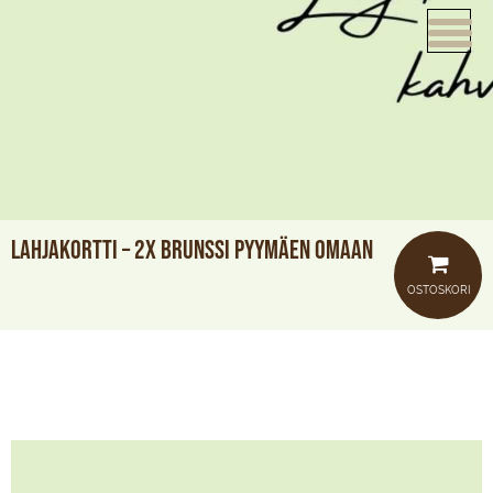
ETUSIVU
VERKKOKAUPPA
KAHVILAT
LOUNAS
Lahjakortti – 2x Brunssi Pyymäen Omaan
MEISTÄ
OSTOSKORI
TUOTTEET
JUHLAT JA TILAISUUDET
AJANKOHTAISTA
HOTELLI