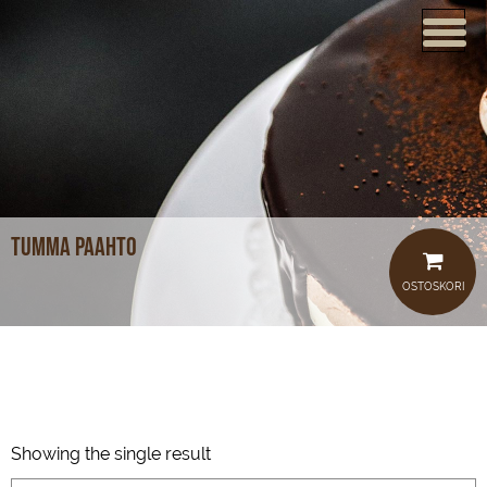
ETUSIVU
VERKKOKAUPPA
KAHVILAT
LOUNAS
tumma paahto
MEISTÄ
OSTOSKORI
TUOTTEET
JUHLAT JA TILAISUUDET
AJANKOHTAISTA
Showing the single result
HOTELLI