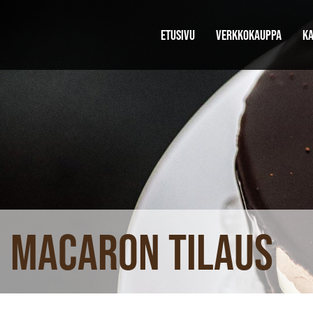
ETUSIVU
VERKKOKAUPPA
KA
macaron tilaus