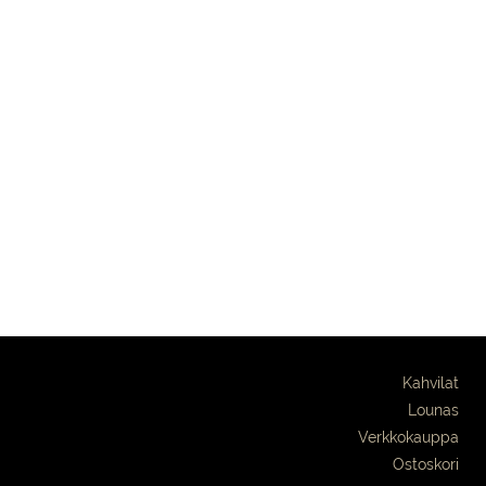
Kahvilat
Lounas
Verkkokauppa
Ostoskori