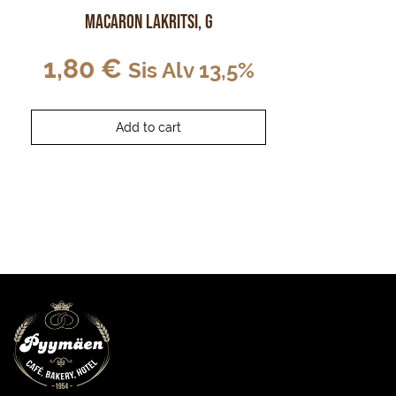
Macaron Lakritsi, G
1,80
€
Sis Alv 13,5%
Add to cart