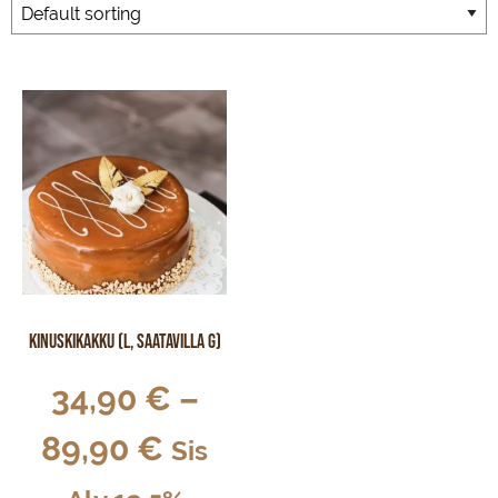
Kinuskikakku (L, saatavilla G)
34,90
€
–
89,90
€
Sis