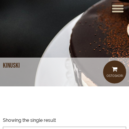
ETUSIVU
VERKKOKAUPPA
KAHVILAT
LOUNAS
kinuski
MEISTÄ
OSTOSKORI
TUOTTEET
JUHLAT JA TILAISUUDET
AJANKOHTAISTA
Showing the single result
HOTELLI