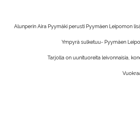
Alunperin Aira Pyymäki perusti Pyymäen Leipomon lisäk
Ympyrä sulketuu- Pyymäen Leipomo
Tarjolla on uunituoreita leivonnaisia, kon
Vuokraa