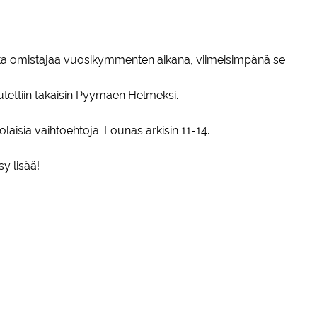
onta omistajaa vuosikymmenten aikana, viimeisimpänä se
ettiin takaisin Pyymäen Helmeksi.
olaisia vaihtoehtoja. Lounas arkisin 11-14.
y lisää!