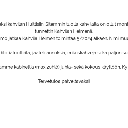
si kahvilan Huittisiin. Sitemmin tuolla kahvilalla on ollut m
tunnettin Kahvilan Helmenä.
 jatkaa Kahvila Helmen toimintaa 5/2024 alkaen. Nimi muut
ditoriatuotteita, jäätelöannoksia, erikoskahveja sekä paljon su
mme kabinettia (max 20hlö) juhla- sekä kokous käyttöön. Kys
Tervetuloa palveltavaksi!