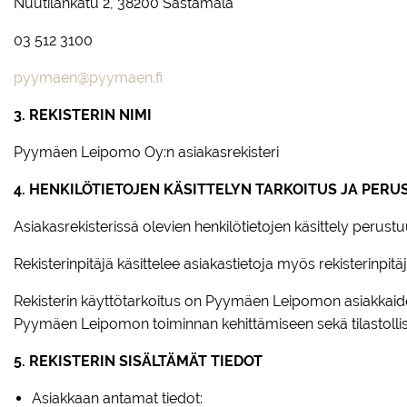
Nuutilankatu 2, 38200 Sastamala
03 512 3100
pyymaen@pyymaen.fi
3. REKISTERIN NIMI
Pyymäen Leipomo Oy:n asiakasrekisteri
4. HENKILÖTIETOJEN KÄSITTELYN TARKOITUS JA PERU
Asiakasrekisterissä olevien henkilötietojen käsittely per
Rekisterinpitäjä käsittelee asiakastietoja myös rekisterinpi
Rekisterin käyttötarkoitus on Pyymäen Leipomon asiakkaiden t
Pyymäen Leipomon toiminnan kehittämiseen sekä tilastollisii
5. REKISTERIN SISÄLTÄMÄT TIEDOT
Asiakkaan antamat tiedot: