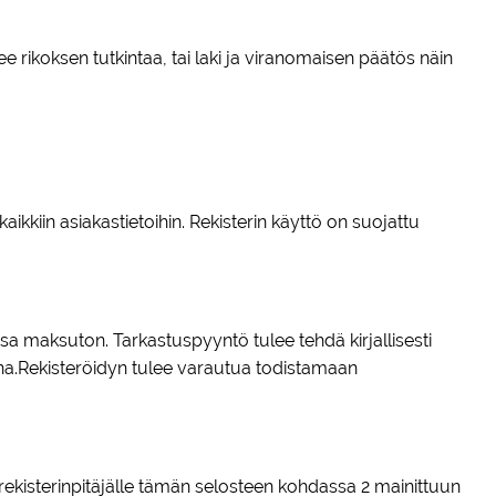
kee rikoksen tutkintaa, tai laki ja viranomaisen päätös näin
ikkiin asiakastietoihin. Rekisterin käyttö on suojattu
ssa maksuton. Tarkastuspyyntö tulee tehdä kirjallisesti
uona.Rekisteröidyn tulee varautua todistamaan
ta rekisterinpitäjälle tämän selosteen kohdassa 2 mainittuun