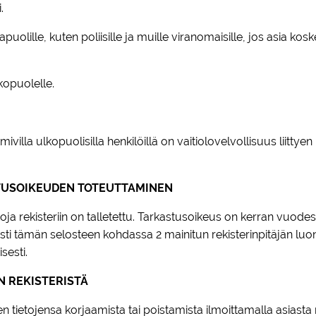
i.
puolille, kuten poliisille ja muille viranomaisille, jos asia kos
lkopuolelle.
a ulkopuolisilla henkilöillä on vaitiolovelvollisuus liittyen ka
STUSOIKEUDEN TOTEUTTAMINEN
toja rekisteriin on talletettu. Tarkastusoikeus on kerran vuode
isesti tämän selosteen kohdassa 2 mainitun rekisterinpitäjän l
sesti.
N REKISTERISTÄ
sten tietojensa korjaamista tai poistamista ilmoittamalla asias