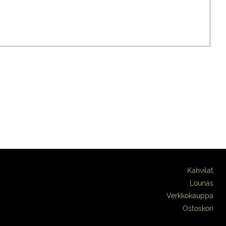
Kahvilat
Lounas
Verkkokauppa
Ostoskori