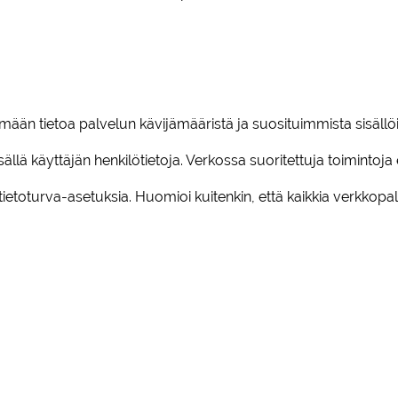
 tietoa palvelun kävijämääristä ja suosituimmista sisällöistä
sällä käyttäjän henkilötietoja. Verkossa suoritettuja toimintoja e
etoturva-asetuksia. Huomioi kuitenkin, että kaikkia verkkopal