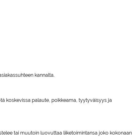
en asiakassuhteen kannalta.
yötä koskevissa palaute, poikkeama, tyytyväisyys ja
jestelee tai muutoin luovuttaa liiketoimintansa joko kokonaan