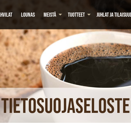
HVILAT
LOUNAS
MEISTÄ
TUOTTEET
JUHLAT JA TILAISUU
Tietosuojaseloste