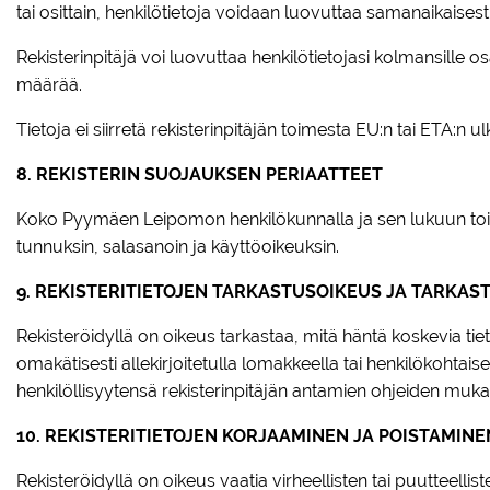
tai osittain, henkilötietoja voidaan luovuttaa samanaikaisest
Rekisterinpitäjä voi luovuttaa henkilötietojasi kolmansille osa
määrää.
Tietoja ei siirretä rekisterinpitäjän toimesta EU:n tai ETA:n u
8. REKISTERIN SUOJAUKSEN PERIAATTEET
Koko Pyymäen Leipomon henkilökunnalla ja sen lukuun toimivill
tunnuksin, salasanoin ja käyttöoikeuksin.
9. REKISTERITIETOJEN TARKASTUSOIKEUS JA TARKA
Rekisteröidyllä on oikeus tarkastaa, mitä häntä koskevia tie
omakätisesti allekirjoitetulla lomakkeella tai henkilökohta
henkilöllisyytensä rekisterinpitäjän antamien ohjeiden mukai
10. REKISTERITIETOJEN KORJAAMINEN JA POISTAMINE
Rekisteröidyllä on oikeus vaatia virheellisten tai puutteelli