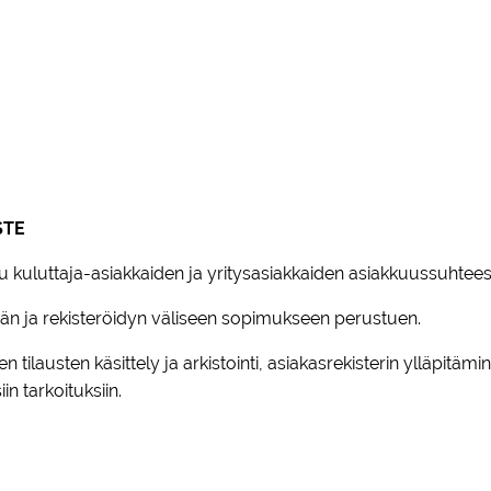
STE
ustuu kuluttaja-asiakkaiden ja yritysasiakkaiden asiakkuussu
täjän ja rekisteröidyn väliseen sopimukseen perustuen.
ilausten käsittely ja arkistointi, asiakasrekisterin ylläpitäm
n tarkoituksiin.