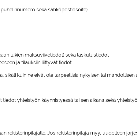
m. puhelinnumero sekä sähköpostiosoite)
an lukien maksuviivetiedot) sekä laskutustiedot
en ja tilauksiin liittyvät tiedot
toja, sikäli kuin ne eivät ole tarpeellisia nykyisen tai mahdollis
at tiedot yhteistyön käynnistyessä tai sen aikana sekä yhteist
an rekisterinpitäjälle. Jos rekisterinpitäjä myy, uudelleen jär