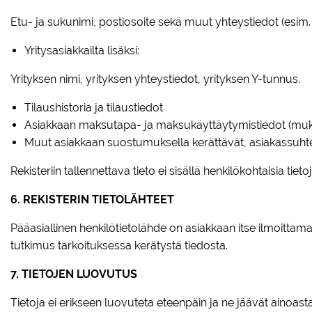
Etu- ja sukunimi, postiosoite sekä muut yhteystiedot (esi
Yritysasiakkailta lisäksi:
Yrityksen nimi, yrityksen yhteystiedot, yrityksen Y-tunnus.
Tilaushistoria ja tilaustiedot
Asiakkaan maksutapa- ja maksukäyttäytymistiedot (muka
Muut asiakkaan suostumuksella kerättävät, asiakassuhteese
Rekisteriin tallennettava tieto ei sisällä henkilökohtaisia tie
6. REKISTERIN TIETOLÄHTEET
Pääasiallinen henkilötietolähde on asiakkaan itse ilmoittam
tutkimus tarkoituksessa kerätystä tiedosta.
7. TIETOJEN LUOVUTUS
Tietoja ei erikseen luovuteta eteenpäin ja ne jäävät ainoasta