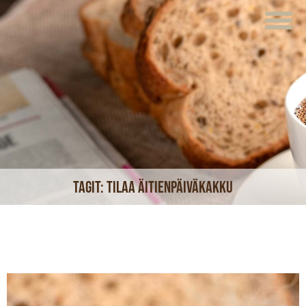
ETUSIVU
VERKKOKAUPPA
KAHVILAT
LOUNAS
MEISTÄ
Tagit:
tilaa äitienpäiväkakku
TUOTTEET
JUHLAT JA TILAISUUDET
AJANKOHTAISTA
HOTELLI