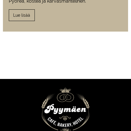
Pyöreä, kostea ja karvasmantelinen.
Lue lisää