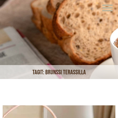
ETUSIVU
VERKKOKAUPPA
KAHVILAT
LOUNAS
MEISTÄ
Tagit:
brunssi terassilla
TUOTTEET
JUHLAT JA TILAISUUDET
AJANKOHTAISTA
HOTELLI