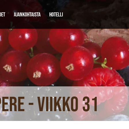
DET
AJANKOHTAISTA
HOTELLI
re - viikko 31