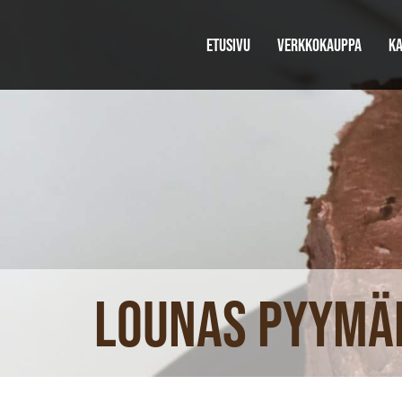
ETUSIVU
VERKKOKAUPPA
KA
Lounas Pyymäe