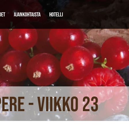
DET
AJANKOHTAISTA
HOTELLI
re - viikko 23