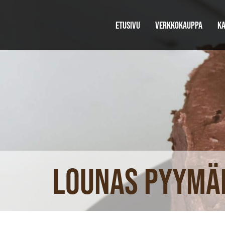
ETUSIVU
VERKKOKAUPPA
KA
Lounas Pyymäe