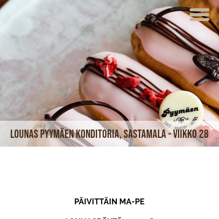
ETUSIVU
VERKKOKAUPPA
KAHVILAT
LOUNAS
MEISTÄ
Lounas Pyymäen Konditoria, Sastamala - viikko 28
TUOTTEET
JUHLAT JA TILAISUUDET
AJANKOHTAISTA
PÄIVITTÄIN MA-PE
HOTELLI