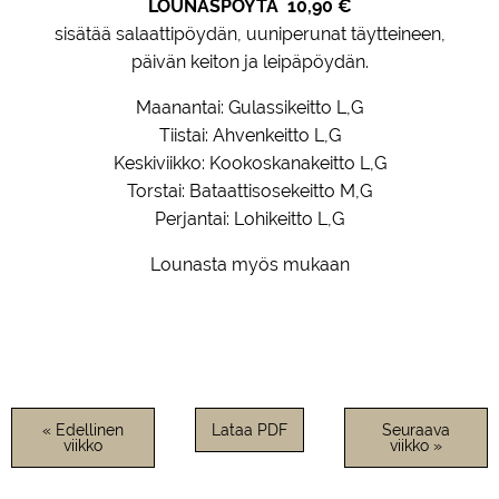
LOUNASPÖYTÄ
10,90 €
sisätää salaattipöydän, uuniperunat täytteineen,
päivän keiton ja leipäpöydän.
Maanantai: Gulassikeitto L,G
Tiistai: Ahvenkeitto L,G
Keskiviikko: Kookoskanakeitto L,G
Torstai: Bataattisosekeitto M,G
Perjantai: Lohikeitto L,G
Lounasta myös mukaan
« Edellinen
Lataa PDF
Seuraava
viikko
viikko »