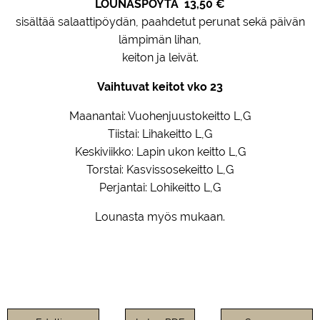
LOUNASPÖYTÄ
13,50 €
sisältää salaattipöydän, paahdetut perunat sekä päivän
lämpimän lihan,
keiton ja leivät.
Vaihtuvat keitot vko 23
Maanantai: Vuohenjuustokeitto L,G
Tiistai: Lihakeitto L,G
Keskiviikko: Lapin ukon keitto L,G
Torstai: Kasvissosekeitto L,G
Perjantai: Lohikeitto L,G
Lounasta myös mukaan.