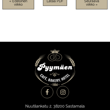
« Edellinen
Lataa PDF
Seuraava
viikko
viikko »
Nuutilankatu 2, 38200 Sastamala