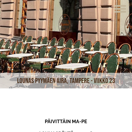
ETUSIVU
VERKKOKAUPPA
KAHVILAT
LOUNAS
MEISTÄ
Lounas Pyymäen Aira, Tampere - viikko 23
TUOTTEET
JUHLAT JA TILAISUUDET
AJANKOHTAISTA
PÄIVITTÄIN MA-PE
HOTELLI