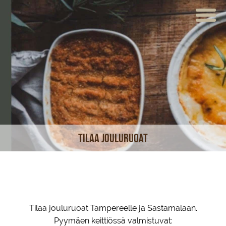
ETUSIVU
VERKKOKAUPPA
KAHVILAT
LOUNAS
MEISTÄ
Tilaa jouluruoat
TUOTTEET
JUHLAT JA TILAISUUDET
AJANKOHTAISTA
Tilaa jouluruoat Tampereelle ja Sastamalaan.
HOTELLI
Pyymäen keittiössä valmistuvat: