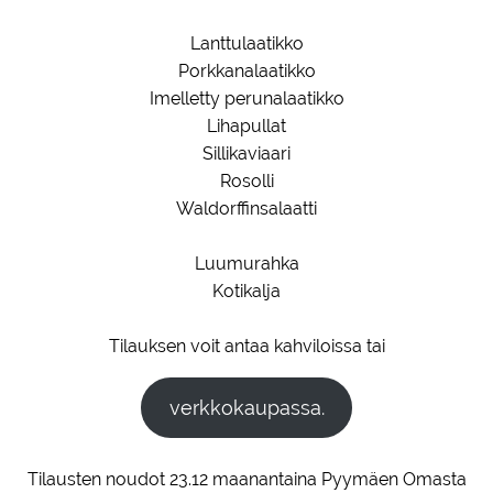
Lanttulaatikko
Porkkanalaatikko
Imelletty perunalaatikko
Lihapullat
Sillikaviaari
Rosolli
Waldorffinsalaatti
Luumurahka
Kotikalja
Tilauksen voit antaa kahviloissa tai
verkkokaupassa.
Tilausten noudot 23.12 maanantaina Pyymäen Omasta