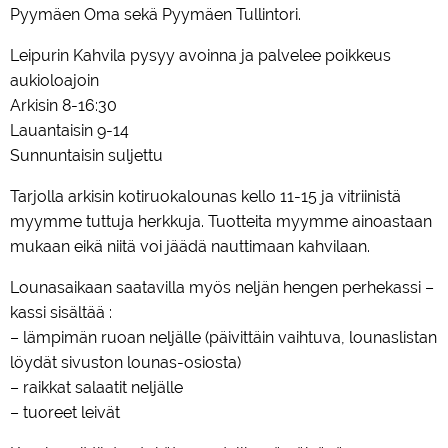
Pyymäen Oma sekä Pyymäen Tullintori.
Leipurin Kahvila pysyy avoinna ja palvelee poikkeus
aukioloajoin
Arkisin 8-16:30
Lauantaisin 9-14
Sunnuntaisin suljettu
Tarjolla arkisin kotiruokalounas kello 11-15 ja vitriinistä
myymme tuttuja herkkuja. Tuotteita myymme ainoastaan
mukaan eikä niitä voi jäädä nauttimaan kahvilaan.
Lounasaikaan saatavilla myös neljän hengen perhekassi –
kassi sisältää :
– lämpimän ruoan neljälle (päivittäin vaihtuva, lounaslistan
löydät sivuston lounas-osiosta)
– raikkat salaatit neljälle
– tuoreet leivät