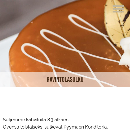
ETUSIVU
VERKKOKAUPPA
KAHVILAT
LOUNAS
MEISTÄ
Ravintolasulku
TUOTTEET
JUHLAT JA TILAISUUDET
AJANKOHTAISTA
Suljemme kahviloita 8.3 alkaen.
HOTELLI
Ovensa toistaiseksi sulkevat Pyymäen Konditoria,