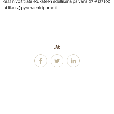
Kassin voit tilata etukäteen edellisenä päivänä 03-5123100
tai tilaus@pyymaenleipomo.fi
Jaa: