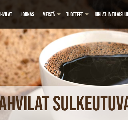
HVILAT
LOUNAS
MEISTÄ
TUOTTEET
JUHLAT JA TILAISUU
ahvilat sulkeutuv