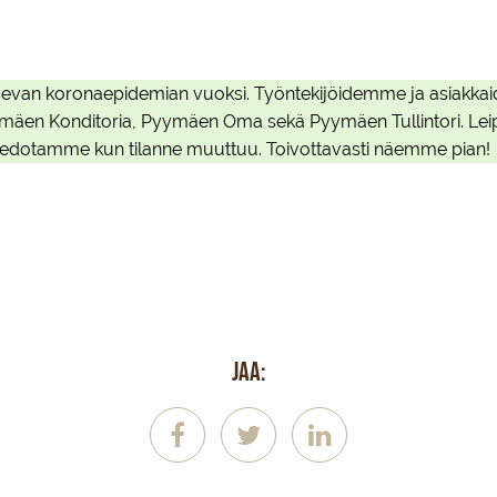
litsevan koronaepidemian vuoksi. Työntekijöidemme ja asiakka
 Pyymäen Konditoria, Pyymäen Oma sekä Pyymäen Tullintori. Le
a tiedotamme kun tilanne muuttuu. Toivottavasti näemme pian!
Jaa: