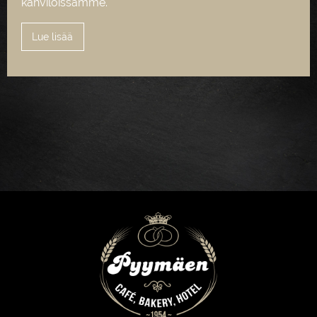
kahviloissamme.
Lue lisää