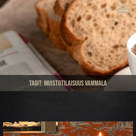
ETUSIVU
VERKKOKAUPPA
KAHVILAT
LOUNAS
MEISTÄ
Tagit:
muistotilaisuus vammala
TUOTTEET
JUHLAT JA TILAISUUDET
AJANKOHTAISTA
HOTELLI