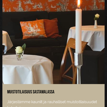
Muistotilaisuus Sastamalassa
Järjestämme kauniit ja rauhalliset muistotilaisuudet