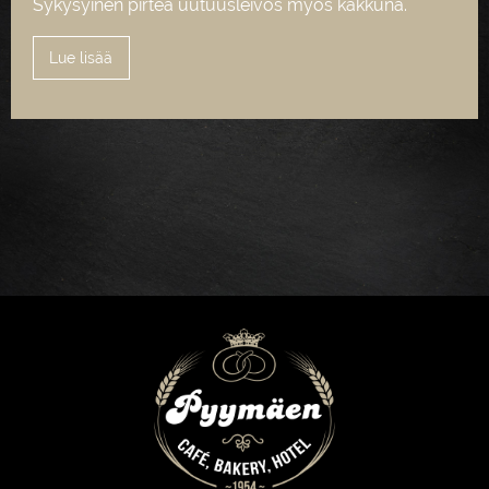
Sykysyinen pirteä uutuusleivos myös kakkuna.
Lue lisää