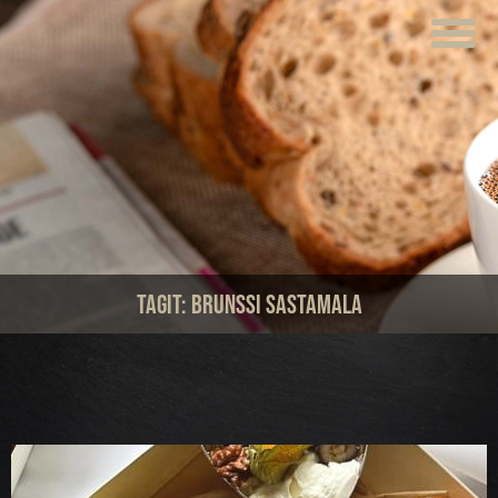
ETUSIVU
VERKKOKAUPPA
KAHVILAT
LOUNAS
MEISTÄ
Tagit:
brunssi sastamala
TUOTTEET
JUHLAT JA TILAISUUDET
AJANKOHTAISTA
HOTELLI