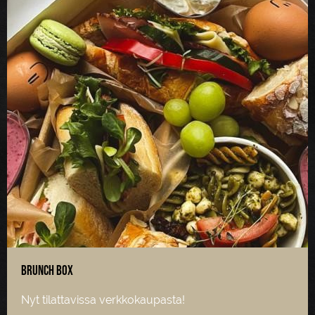
Brunch box
Nyt tilattavissa verkkokaupasta!