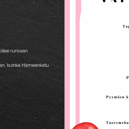
oilee runsaan
maan, kuinka Hämeenkatu