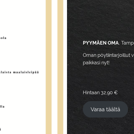
PYYMÄEN OMA
, Tamp
Oman pöytiintarjoillut
paikkasi nyt!
Hintaan 32,90 €
Varaa täältä