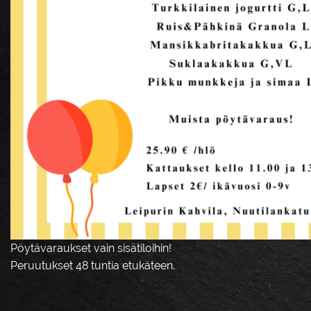
Pöytävaraukset vain sisätiloihin!
Peruutukset 48 tuntia etukäteen.