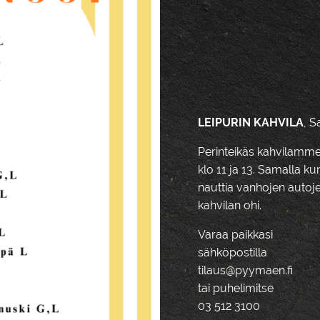
LEIPURIN KAHVILA
, 
Perinteikäs kahvilamme
klo 11 ja 13. Samalla k
nauttia vanhojen autoje
kahvilan ohi.
Varaa paikkasi
sähköpostilla
tilaus@pyymaen.fi
tai puhelimitse
03 512 3100