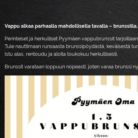
Vappu alkaa parhaalla mahdollisella tavalla – brunssilla.
Perinteiset ja herkulliset Pyymäen vappubrunssit tarjoill
Tule nauttimaan runsaasta brunssipöydästä, keväisestä tun
Istu alas, rentoudu ja aloita toukokuu herkullisesti.
Brunssit varataan loppuun nopeasti, joten varaa brunssi nyt