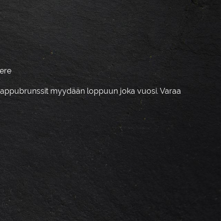
ere
 vappubrunssit myydään loppuun joka vuosi. Varaa