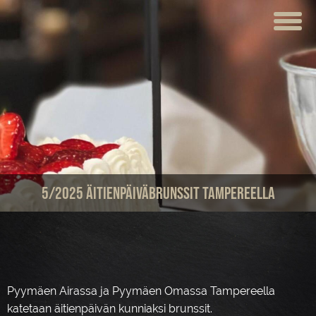
ETUSIVU
VERKKOKAUPPA
KAHVILAT
LOUNAS
MEISTÄ
5/2025 Äitienpäiväbrunssit Tampereella
TUOTTEET
JUHLAT JA TILAISUUDET
AJANKOHTAISTA
Pyymäen Airassa ja Pyymäen Omassa Tampereella
HOTELLI
katetaan äitienpäivän kunniaksi brunssit.