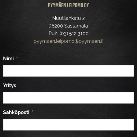
Pyymäen leipomo Oy
Nuutilankatu 2
38200 Sastamala
Puh. (03) 512 3100
pyymaen.leipomo@pyymaen.fi
Nimi
*
Yritys
Sähköposti
*