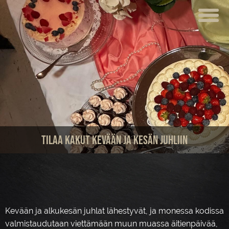
ETUSIVU
VERKKOKAUPPA
KAHVILAT
LOUNAS
MEISTÄ
Tilaa kakut kevään ja kesän juhliin
TUOTTEET
JUHLAT JA TILAISUUDET
AJANKOHTAISTA
Kevään ja alkukesän juhlat lähestyvät, ja monessa kodissa
HOTELLI
valmistaudutaan viettämään muun muassa äitienpäivää,