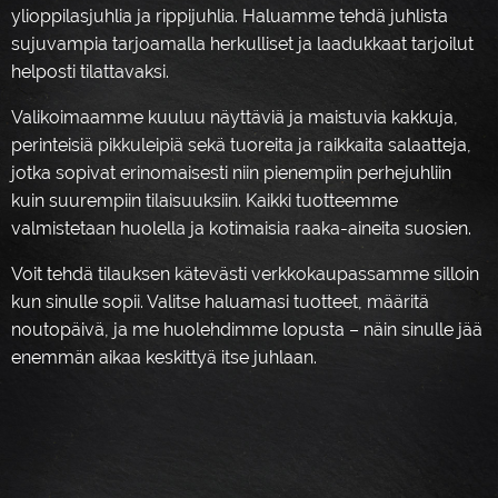
ylioppilasjuhlia ja rippijuhlia. Haluamme tehdä juhlista
sujuvampia tarjoamalla herkulliset ja laadukkaat tarjoilut
helposti tilattavaksi.
Valikoimaamme kuuluu näyttäviä ja maistuvia kakkuja,
perinteisiä pikkuleipiä sekä tuoreita ja raikkaita salaatteja,
jotka sopivat erinomaisesti niin pienempiin perhejuhliin
kuin suurempiin tilaisuuksiin. Kaikki tuotteemme
valmistetaan huolella ja kotimaisia raaka-aineita suosien.
Voit tehdä tilauksen kätevästi verkkokaupassamme silloin
kun sinulle sopii. Valitse haluamasi tuotteet, määritä
noutopäivä, ja me huolehdimme lopusta – näin sinulle jää
enemmän aikaa keskittyä itse juhlaan.