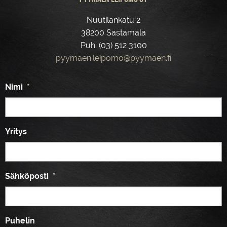
Nuutilankatu 2
38200 Sastamala
Puh. (03) 512 3100
pyymaen.leipomo@pyymaen.fi
Nimi
*
Yritys
Sähköposti
*
Puhelin