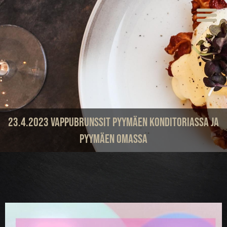
ETUSIVU
VERKKOKAUPPA
KAHVILAT
LOUNAS
MEISTÄ
23.4.2023 Vappubrunssit Pyymäen Konditoriassa ja
Pyymäen Omassa
TUOTTEET
JUHLAT JA TILAISUUDET
AJANKOHTAISTA
HOTELLI