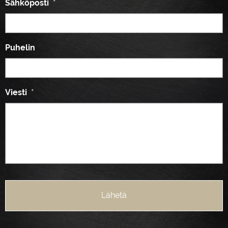
Sähköposti
*
Puhelin
Viesti
*