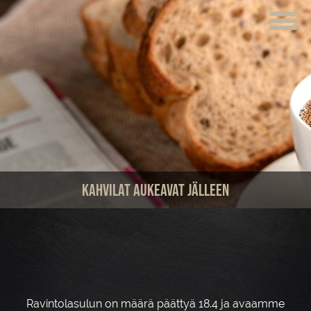
ETUSIVU
VERKKOKAUPPA
KAHVILAT
LOUNAS
MEISTÄ
Kahvilat aukeavat jälleen
TUOTTEET
JUHLAT JA TILAISUUDET
AJANKOHTAISTA
HOTELLI
Ravintolasulun on määrä päättyä 18.4 ja avaamme