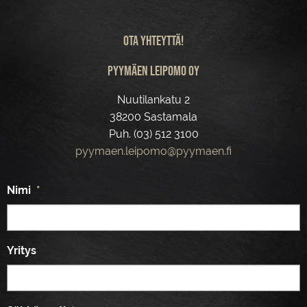
Ota yhteyttä!
Pyymäen leipomo Oy
Nuutilankatu 2
38200 Sastamala
Puh. (03) 512 3100
pyymaen.leipomo@pyymaen.fi
Nimi
*
Yritys