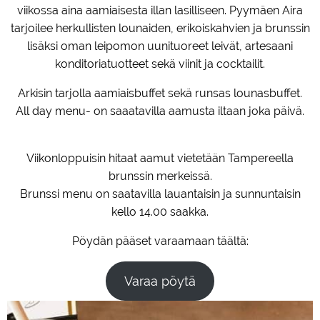
viikossa aina aamiaisesta illan lasilliseen. Pyymäen Aira
tarjoilee herkullisten lounaiden, erikoiskahvien ja brunssin
lisäksi oman leipomon uunituoreet leivät, artesaani
konditoriatuotteet sekä viinit ja cocktailit.
Arkisin tarjolla aamiaisbuffet sekä runsas lounasbuffet.
All day menu- on saaatavilla aamusta iltaan joka päivä.
Viikonloppuisin hitaat aamut vietetään Tampereella
brunssin merkeissä.
Brunssi menu on saatavilla lauantaisin ja sunnuntaisin
kello 14.00 saakka.
Pöydän pääset varaamaan täältä:
Varaa pöytä