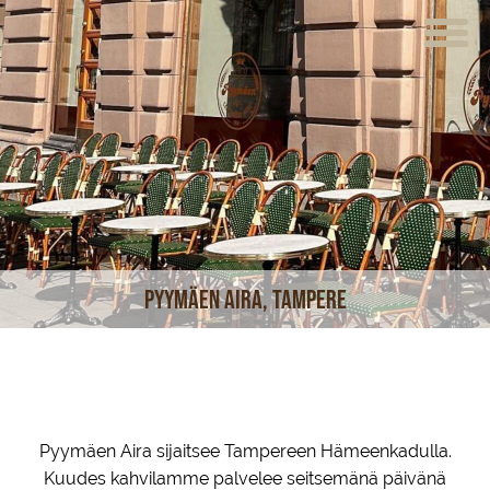
ETUSIVU
VERKKOKAUPPA
KAHVILAT
LOUNAS
MEISTÄ
Pyymäen Aira, Tampere
TUOTTEET
JUHLAT JA TILAISUUDET
AJANKOHTAISTA
Pyymäen Aira sijaitsee Tampereen Hämeenkadulla.
HOTELLI
Kuudes kahvilamme palvelee seitsemänä päivänä