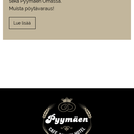
sekä Pyymäen Omassa.
Muista pöytävaraus!
Lue lisää