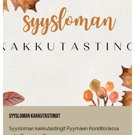
Syysloman kakkutastingit
Syysloman kakkutastingit Pyymäen Konditoriassa