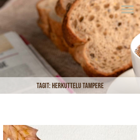
ETUSIVU
VERKKOKAUPPA
KAHVILAT
LOUNAS
MEISTÄ
Tagit:
herkuttelu tampere
TUOTTEET
JUHLAT JA TILAISUUDET
AJANKOHTAISTA
HOTELLI